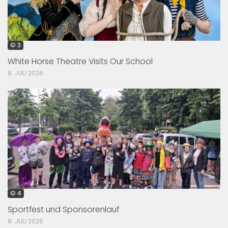
© 3
White Horse Theatre Visits Our School
8. JULI 2026
© 4
Sportfest und Sponsorenlauf
8. JULI 2026