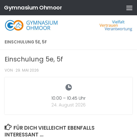
Gymnasium Ohmoor
Zum Inhalt springen
EINSCHULUNG 5E, 5F
Einschulung 5e, 5f
VON
·
29. MAI 2026
10:00
–
10:45
Uhr
24. August 2026
FÜR DICH VIELLEICHT EBENFALLS
INTERESSANT …