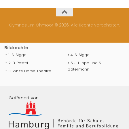
Gymnasium Ohmoor © 2026. Alle Rechte vorbehalten.
Bildrechte
↑ 1
S. Siggel
↑ 4
S. Siggel
↑ 2
B. Postel
↑ 5
J. Hippe und S.
Gatermann
↑ 3
White Horse Theatre
Gefördert von