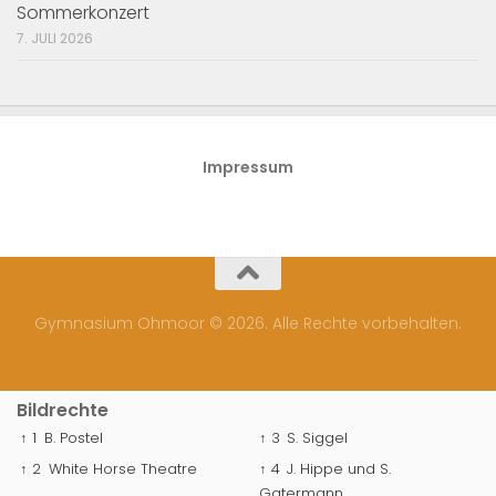
Sommerkonzert
7. JULI 2026
Impressum
Gymnasium Ohmoor © 2026. Alle Rechte vorbehalten.
Bildrechte
↑ 1
B. Postel
↑ 3
S. Siggel
↑ 2
White Horse Theatre
↑ 4
J. Hippe und S.
Gatermann