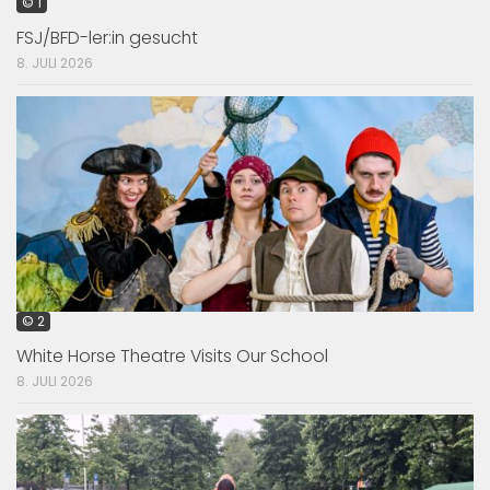
© 1
FSJ/BFD-ler:in gesucht
8. JULI 2026
© 2
White Horse Theatre Visits Our School
8. JULI 2026