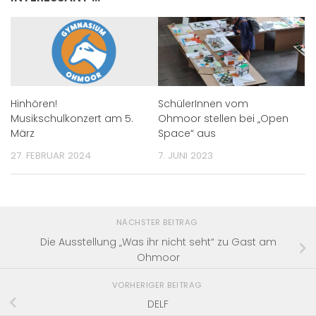
Hinhören!
SchülerInnen vom
Musikschulkonzert am 5.
Ohmoor stellen bei „Open
März
Space“ aus
27. FEBRUAR 2024
7. JUNI 2023
NÄCHSTER BEITRAG
Die Ausstellung „Was ihr nicht seht“ zu Gast am
Ohmoor
VORHERIGER BEITRAG
DELF