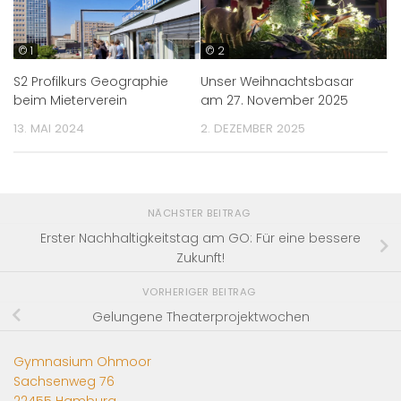
© 1
© 2
S2 Profilkurs Geographie
Unser Weihnachtsbasar
beim Mieterverein
am 27. November 2025
13. MAI 2024
2. DEZEMBER 2025
NÄCHSTER BEITRAG
Erster Nachhaltigkeitstag am GO: Für eine bessere
Zukunft!
VORHERIGER BEITRAG
Gelungene Theaterprojektwochen
Gymnasium Ohmoor
Sachsenweg 76
22455 Hamburg