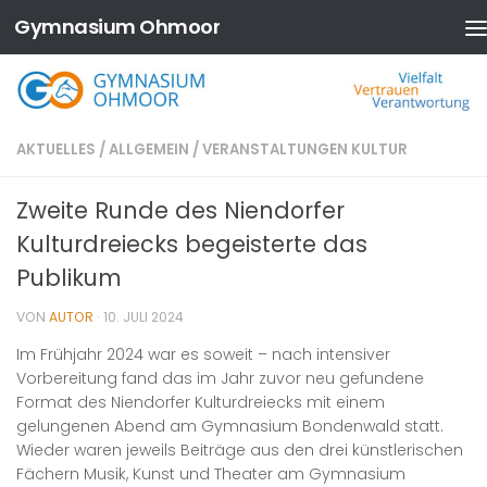
Gymnasium Ohmoor
Zum Inhalt springen
AKTUELLES
/
ALLGEMEIN
/
VERANSTALTUNGEN KULTUR
Zweite Runde des Niendorfer
Kulturdreiecks begeisterte das
Publikum
VON
AUTOR
·
10. JULI 2024
Im Frühjahr 2024 war es soweit – nach intensiver
Vorbereitung fand das im Jahr zuvor neu gefundene
Format des Niendorfer Kulturdreiecks mit einem
gelungenen Abend am Gymnasium Bondenwald statt.
Wieder waren jeweils Beiträge aus den drei künstlerischen
Fächern Musik, Kunst und Theater am Gymnasium