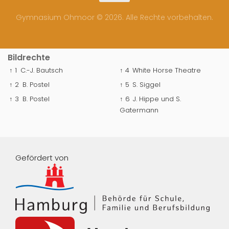
Gymnasium Ohmoor © 2026. Alle Rechte vorbehalten.
Bildrechte
↑ 1
C.-J. Bautsch
↑ 4
White Horse Theatre
↑ 2
B. Postel
↑ 5
S. Siggel
↑ 3
B. Postel
↑ 6
J. Hippe und S.
Gatermann
Gefördert von