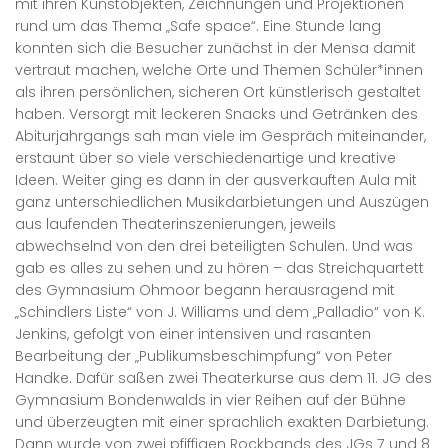
mit ihren Kunstobjekten, Zeichnungen und Projektionen
rund um das Thema „Safe space“. Eine Stunde lang
konnten sich die Besucher zunächst in der Mensa damit
vertraut machen, welche Orte und Themen Schüler*innen
als ihren persönlichen, sicheren Ort künstlerisch gestaltet
haben. Versorgt mit leckeren Snacks und Getränken des
Abiturjahrgangs sah man viele im Gespräch miteinander,
erstaunt über so viele verschiedenartige und kreative
Ideen. Weiter ging es dann in der ausverkauften Aula mit
ganz unterschiedlichen Musikdarbietungen und Auszügen
aus laufenden Theaterinszenierungen, jeweils
abwechselnd von den drei beteiligten Schulen. Und was
gab es alles zu sehen und zu hören – das Streichquartett
des Gymnasium Ohmoor begann herausragend mit
„Schindlers Liste“ von J. Williams und dem „Palladio“ von K.
Jenkins, gefolgt von einer intensiven und rasanten
Bearbeitung der „Publikumsbeschimpfung“ von Peter
Handke. Dafür saßen zwei Theaterkurse aus dem 11. JG des
Gymnasium Bondenwalds in vier Reihen auf der Bühne
und überzeugten mit einer sprachlich exakten Darbietung.
Dann wurde von zwei pfiffigen Rockbands des JGs 7 und 8