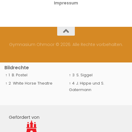
Impressum
Gymnasium Ohmoor © 2026. Alle Rechte vorbehalten.
Bildrechte
↑ 1
B. Postel
↑ 3
S. Siggel
↑ 2
White Horse Theatre
↑ 4
J. Hippe und S.
Gatermann
Gefördert von