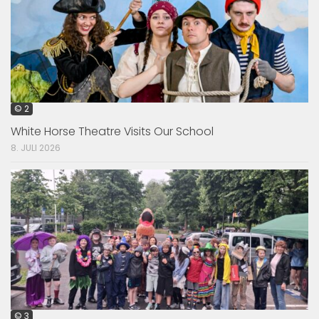
© 2
White Horse Theatre Visits Our School
8. JULI 2026
© 3