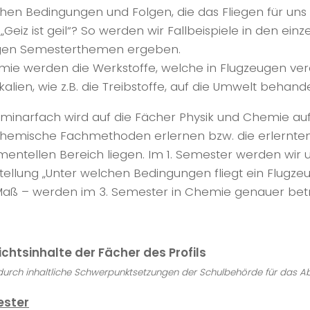
schen Bedingungen und Folgen, die das Fliegen für uns 
 „Geiz ist geil“? So werden wir Fallbeispiele in den e
igen Semesterthemen ergeben.
mie werden die Werkstoffe, welche in Flugzeugen ver
lien, wie z.B. die Treibstoffe, auf die Umwelt behande
minarfach wird auf die Fächer Physik und Chemie aufge
hemische Fachmethoden erlernen bzw. die erlernten 
mentellen Bereich liegen. Im 1. Semester werden wir 
tellung „Unter welchen Bedingungen fliegt ein Flugzeu
aß – werden im 3. Semester in Chemie genauer betr
ichtsinhalte der Fächer des Profils
durch inhaltliche Schwerpunktsetzungen der Schulbehörde für das 
ester