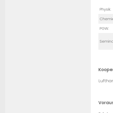
Physik:
Chemi
PGW:
Semina
Koope
Luftha
Vorau