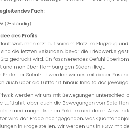
begleitendes Fach:
 (2-stündig)
dee des Profils
Urlaubszeit, man sitzt auf seinem Platz im Flugzeug un
 Es sind die letzten Sekunden, bevor die Triebwerke ge
 Sitz gedrückt wird. Ein faszinierendes Gefühl überk
st und man über Hamburg gen Süden fliegt.
m Ende der Schulzeit werden wir uns mit dieser Faszi
ich auch über die Luftfahrt hinaus Inhalte des jeweili
 Physik werden wir uns mit Bewegungen unterschiedlic
ie Luftfahrt, aber auch die Bewegungen von Satellit
ischen und magnetischen Feldern und deren Anwendun
er wird der Frage nachgegangen, was Quantenobjekte
llungen in Frage stellen. Wir werden uns in PGW mit de