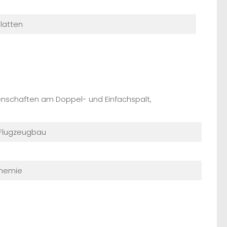
latten
genschaften am Doppel- und Einfachspalt,
 Flugzeugbau
chemie