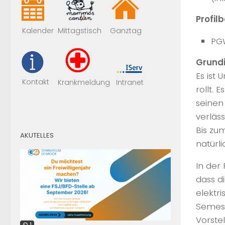
Profil
Mittagstisch
Kalender
Ganztag
PGW
Grundi
Es ist 
Kontakt
Krankmeldung
Intranet
rollt.
seinen
verläs
Bis zu
AKUTELLES
natürl
In der
dass d
elektr
Semest
Vorste
© 1