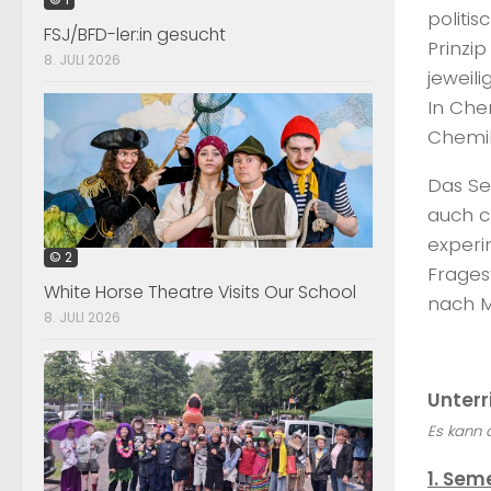
politi
FSJ/BFD-ler:in gesucht
Prinzip
8. JULI 2026
jeweil
In Che
Chemika
Das Se
auch c
experi
© 2
Frages
White Horse Theatre Visits Our School
nach M
8. JULI 2026
Unterr
Es kann 
1. Sem