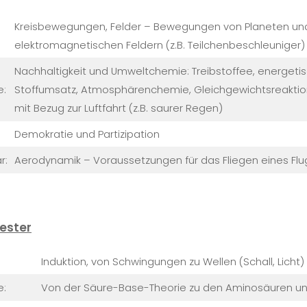
Kreisbewegungen, Felder – Bewegungen von Planeten und R
elektromagnetischen Feldern (z.B. Teilchenbeschleuniger)
Nachhaltigkeit und Umweltchemie: Treibstoffee, energet
e:
Stoffumsatz, Atmosphärenchemie, Gleichgewichtsreaktion
mit Bezug zur Luftfahrt (z.B. saurer Regen)
Demokratie und Partizipation
r:
Aerodynamik – Voraussetzungen für das Fliegen eines Fl
ester
Induktion, von Schwingungen zu Wellen (Schall, Licht)
e:
Von der Säure-Base-Theorie zu den Aminosäuren un