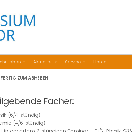
chulleben
Aktuelles
Service
Home
: FERTIG ZUM ABHEBEN
filgebende Fächer:
sik (6/4-stündig)
mie (4/6-stündig)
kl. integriertem 2-stündigen Seminar – S1/2: Physik; S3