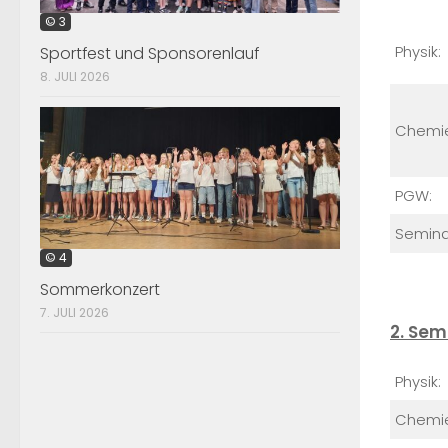
© 3
Physik:
Sportfest und Sponsorenlauf
8. JULI 2026
Chemi
PGW:
Semina
© 4
Sommerkonzert
7. JULI 2026
2. Sem
Physik:
Chemi