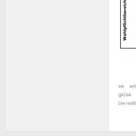
eA: erh
gA/eA: 
Die res