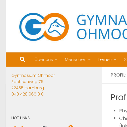
Zum Inhalt springen
Über uns
Menschen
Lernen
S
PROFIL
Gymnasium Ohmoor
Sachsenweg 76
22455 Hamburg
040 428 966 8 0
Pro
Phy
Che
HOT LINKS
(in