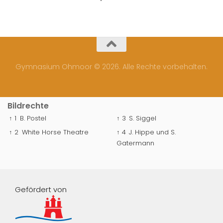
Gymnasium Ohmoor © 2026. Alle Rechte vorbehalten.
Bildrechte
↑ 1
B. Postel
↑ 3
S. Siggel
↑ 2
White Horse Theatre
↑ 4
J. Hippe und S.
Gatermann
Gefördert von