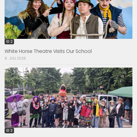
© 2
White Horse Theatre Visits Our School
8. JULI 2026
© 3