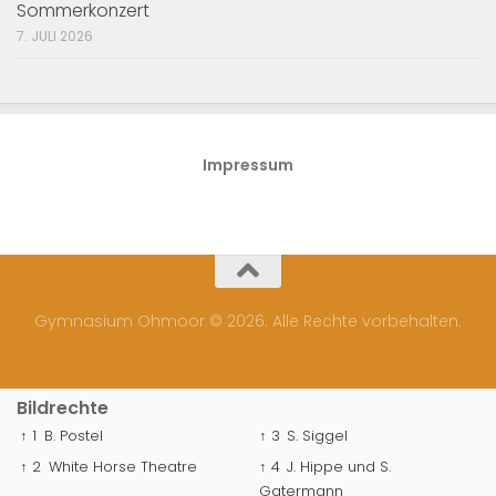
Sommerkonzert
7. JULI 2026
Impressum
Gymnasium Ohmoor © 2026. Alle Rechte vorbehalten.
Bildrechte
↑ 1
B. Postel
↑ 3
S. Siggel
↑ 2
White Horse Theatre
↑ 4
J. Hippe und S.
Gatermann