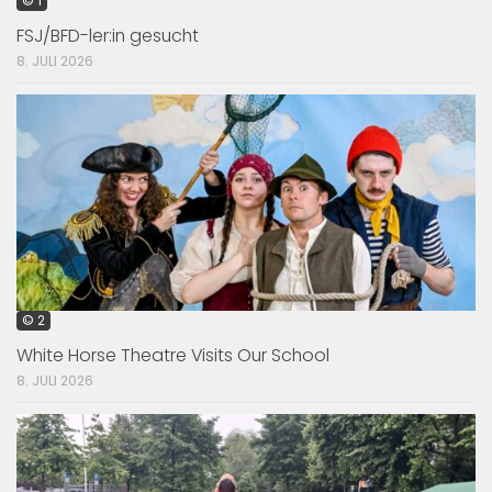
© 1
FSJ/BFD-ler:in gesucht
8. JULI 2026
© 2
White Horse Theatre Visits Our School
8. JULI 2026