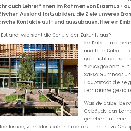
ahr auch Lehrer*innen im Rahmen von Erasmus+ a
ischen Ausland fortzubilden, die Ziele unseres Er
ische Kontakte auf- und auszubauen. Hier ein Einbl
, Estland: Wie sieht die Schule der Zukunft aus?
Im Rahmen unsere
und Herr Schönfeld
gemacht und sind m
zurückgekehrt. Au
Saksa Gümnaasium 
Hauptstadt die ze
Lernräume gestalte
Was sie dabei beson
Gebäude das Lernen
gesehen, in denen 
len lassen, vom klassischen Frontalunterricht zu Gr