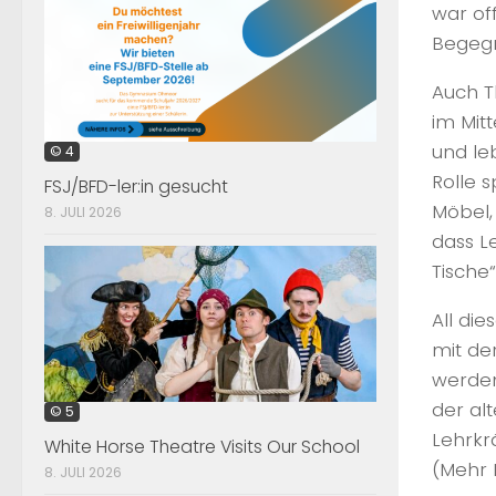
war of
Begeg
Auch T
im Mitt
und le
© 4
Rolle 
FSJ/BFD-ler:in gesucht
Möbel,
8. JULI 2026
dass L
Tische“
All di
mit de
werden
der al
© 5
Lehrkr
White Horse Theatre Visits Our School
(Mehr 
8. JULI 2026