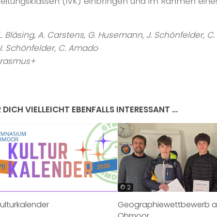
eitungsklassen (IVK) einbringen und im Rahmen eines
L. Bläsing, A. Carstens, G. Husemann, J. Schönfelder, 
 J. Schönfelder, C. Amado
Erasmus+
 DICH VIELLEICHT EBENFALLS INTERESSANT …
© 2
ulturkalender
Geographiewettbewerb 
Ohmoor