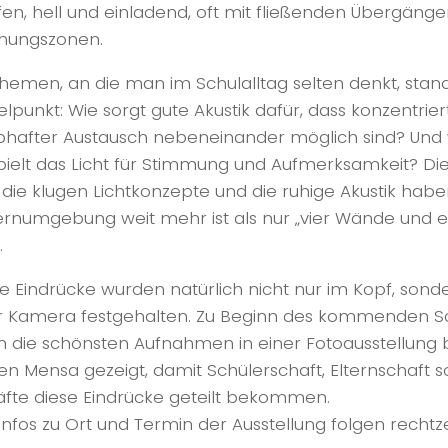
fen, hell und einladend, oft mit fließenden Übergänge
nungszonen.
hemen, an die man im Schulalltag selten denkt, stand
elpunkt: Wie sorgt gute Akustik dafür, dass konzentrie
bhafter Austausch nebeneinander möglich sind? Und
spielt das Licht für Stimmung und Aufmerksamkeit? Die
 die klugen Lichtkonzepte und die ruhige Akustik habe
ernumgebung weit mehr ist als nur „vier Wände und e
.
ese Eindrücke wurden natürlich nicht nur im Kopf, son
r Kamera festgehalten. Zu Beginn des kommenden Sc
 die schönsten Aufnahmen in einer Fotoausstellung b
ten Mensa gezeigt, damit Schülerschaft, Elternschaft s
äfte diese Eindrücke geteilt bekommen.
Infos zu Ort und Termin der Ausstellung folgen rechtz