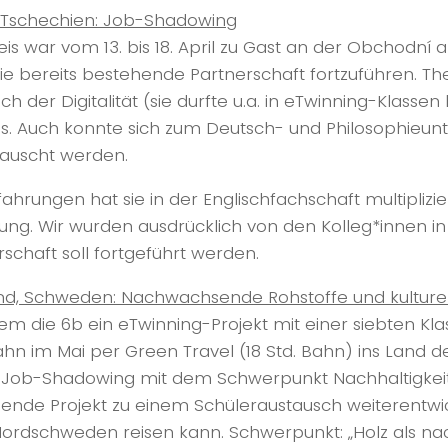
 Tschechien: Job-Shadowing
eis war vom 13. bis 18. April zu Gast an der Obchodní 
ie bereits bestehende Partnerschaft fortzuführen. T
ch der Digitalität (sie durfte u.a. in eTwinning-Klasse
s. Auch konnte sich zum Deutsch- und Philosophieun
auscht werden.
fahrungen hat sie in der Englischfachschaft multiplizie
ung. Wir wurden ausdrücklich von den Kolleg*innen i
rschaft soll fortgeführt werden.
nd, Schweden: Nachwachsende Rohstoffe und kulturel
m die 6b ein eTwinning-Projekt mit einer siebten Kla
hn im Mai per Green Travel (18 Std. Bahn) ins Land de
Job-Shadowing mit dem Schwerpunkt Nachhaltigkeit
ende Projekt zu einem Schüleraustausch weiterentwic
ordschweden reisen kann. Schwerpunkt: „Holz als nac