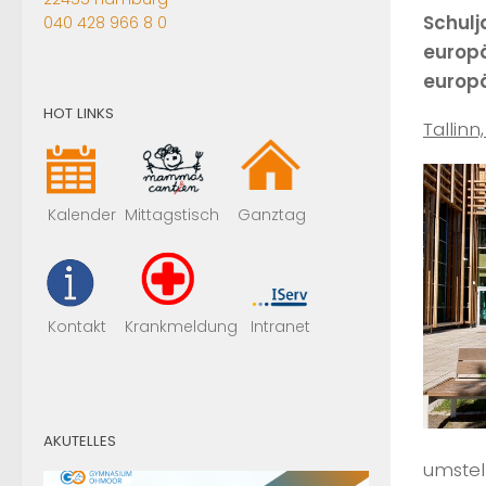
Schulj
040 428 966 8 0
europä
europä
HOT LINKS
Tallinn
Mittagstisch
Kalender
Ganztag
Kontakt
Krankmeldung
Intranet
AKUTELLES
umstel