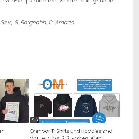
 Workshops mit interessierten Kolleg*innen
C. Geis, G. Berghahn, C. Amado
© 3
am
Ohmoor T-Shirts und Hoodies sind
da! Jetzt bis 12.12. vorbestellen!