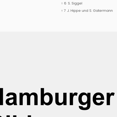
↑ 6
S. Siggel
↑ 7
J. Hippe und S. Gatermann