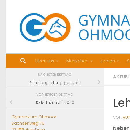
Zum Inhalt springen
Über uns
Menschen
Lernen
S
NÄCHSTER BEITRAG
AKTUEL
Schulbegleitung gesucht
VORHERIGER BEITRAG
Le
Kids Triathlon 2026
Gymnasium Ohmoor
VON
AU
Sachsenweg 76
Neben 
22455 Hamburg