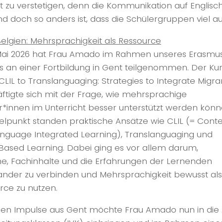
t zu verstetigen, denn die Kommunikation auf Englisch
nd doch so anders ist, dass die Schülergruppen viel 
Belgien: Mehrsprachigkeit als Ressource
ai 2026 hat Frau Amado im Rahmen unseres Erasmu
ts an einer Fortbildung in Gent teilgenommen. Der Ku
CLIL to Translanguaging: Strategies to Integrate Migra
ftigte sich mit der Frage, wie mehrsprachige
r*innen im Unterricht besser unterstützt werden könn
telpunkt standen praktische Ansätze wie CLIL (= Cont
nguage Integrated Learning), Translanguaging und
Based Learning. Dabei ging es vor allem darum,
e, Fachinhalte und die Erfahrungen der Lernenden
ander zu verbinden und Mehrsprachigkeit bewusst als
rce zu nutzen.
elen Impulse aus Gent möchte Frau Amado nun in die 