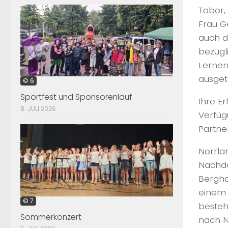
Tabor,
Frau G
auch d
bezügli
Lernen
ausget
© 6
Sportfest und Sponsorenlauf
Ihre Er
8. JULI 2026
Verfüg
Partne
Norrla
Nachde
Bergha
einem 
© 7
besteh
Sommerkonzert
nach N