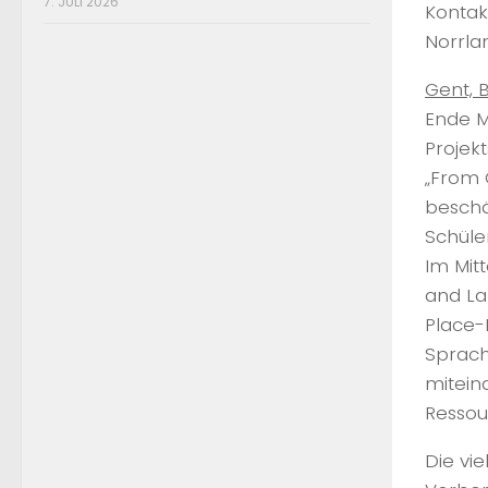
7. JULI 2026
Kontak
Norrla
Gent, 
Ende M
Projek
„From 
beschä
Schüle
Im Mit
and La
Place-
Sprach
mitein
Ressou
Die vi