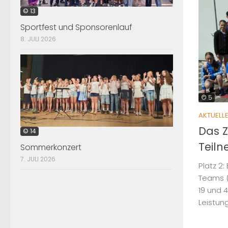
© 13
Sportfest und Sponsorenlauf
8. JULI 2026
© 5
AKTUELL
Das Z
© 14
Teiln
Sommerkonzert
7. JULI 2026
Platz 2:
Teams (
19 und 4
Leistung