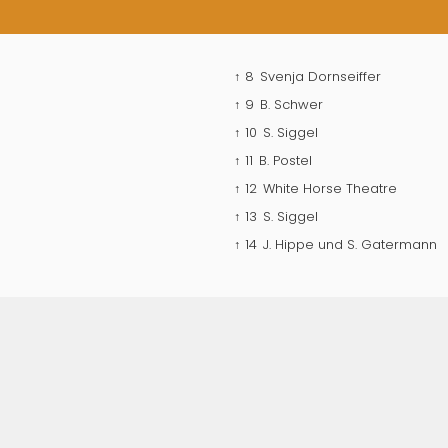
↑ 8
Svenja Dornseiffer
↑ 9
B. Schwer
↑ 10
S. Siggel
↑ 11
B. Postel
↑ 12
White Horse Theatre
↑ 13
S. Siggel
↑ 14
J. Hippe und S. Gatermann