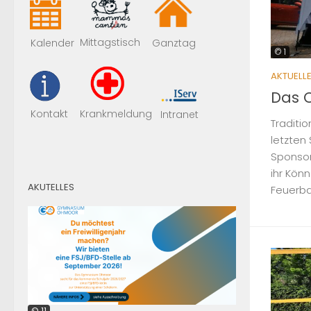
Mittagstisch
Kalender
Ganztag
© 1
AKTUELL
Das 
Kontakt
Krankmeldung
Intranet
Traditi
letzten
Sponsore
ihr Kön
AKUTELLES
Feuerball
© 11