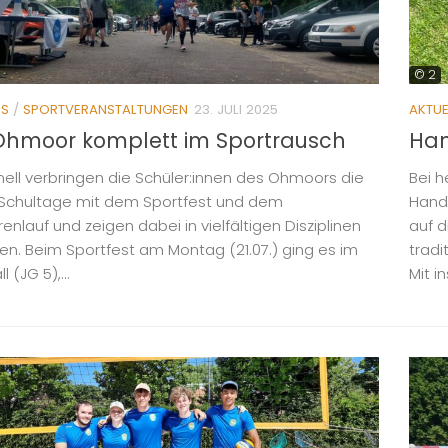
© 2
ES
/
SPORTVERANSTALTUNGEN
23. JULI 2025
AKTUE
Ohmoor komplett im Sportrausch
Han
onell verbringen die Schüler:innen des Ohmoors die
Bei 
 Schultage mit dem Sportfest und dem
Hand
nlauf und zeigen dabei in vielfältigen Disziplinen
auf d
nen. Beim Sportfest am Montag (21.07.) ging es im
tradi
 (JG 5),...
Mit i