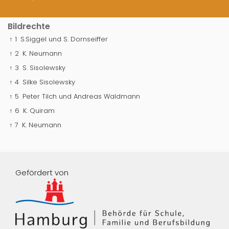
Bildrechte
↑ 1
S.Siggel und S. Dornseiffer
↑ 2
K. Neumann
↑ 3
S. Sisolewsky
↑ 4
Silke Sisolewsky
↑ 5
Peter Tilch und Andreas Waldmann
↑ 6
K. Quiram
↑ 7
K. Neumann
Gefördert von