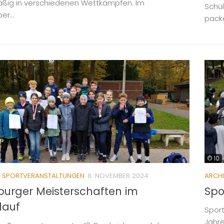
ßig in verschiedenen Wettkämpfen. Im
Schül
r...
packe
© 10
/
SPORTVERANSTALTUNGEN
8. NOVEMBER 2024
ARCH
urger Meisterschaften im
Spo
lauf
Sport
Jahr