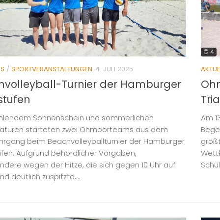
© 4
ES
/
SPORTVERANSTALTUNGEN
4. JULI 2025
AKTUE
volleyball-Turnier der Hamburger
Ohm
stufen
Tri
ahlendem Sonnenschein und sommerlichen
Am 1
aturen starteten zwei Ohmoorteams aus dem
Begei
ahrgang beim Beachvolleyballturnier der Hamburger
größt
fen. Aufgrund behördlicher Vorgaben,
Wettk
ndere wegen der Hitze, die sich gegen 10 Uhr auf
Schül
 deutlich zuspitzte,...