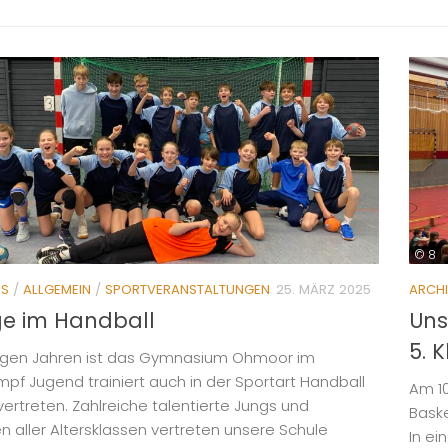
© 8
ES
/
ALLGEMEIN
/
SPORTVERANSTALTUNGEN
25. MÄRZ 2025
ARCH
ge im Handball
Uns
5. 
nigen Jahren ist das Gymnasium Ohmoor im
pf Jugend trainiert auch in der Sportart Handball
Am 1
vertreten. Zahlreiche talentierte Jungs und
Baske
 aller Altersklassen vertreten unsere Schule
In ei