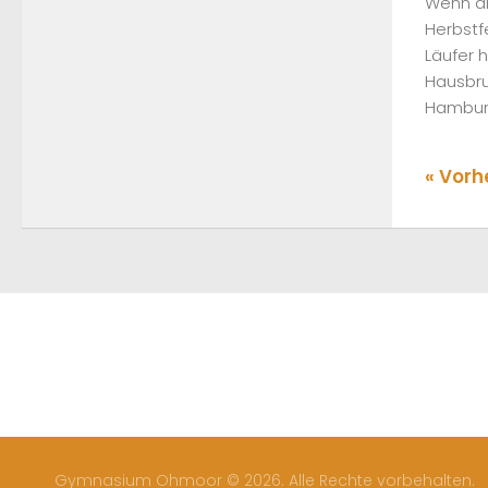
Wenn di
Herbstfe
Läufer 
Hausbru
Hamburg
« Vorh
Gymnasium Ohmoor © 2026. Alle Rechte vorbehalten.