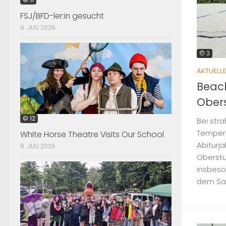
FSJ/BFD-ler:in gesucht
8. JULI 2026
© 3
AKTUELL
Beach
Ober
© 12
Bei str
Temper
White Horse Theatre Visits Our School
Abiturj
8. JULI 2026
Oberstu
insbeso
dem Sand