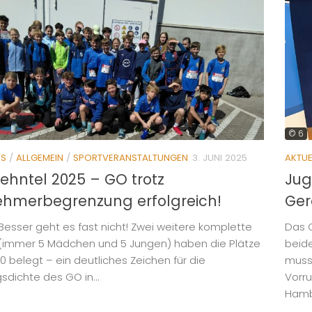
© 6
ES
/
ALLGEMEIN
/
SPORTVERANSTALTUNGEN
3. JUNI 2025
AKTUE
ehntel 2025 – GO trotz
Jug
ehmerbegrenzung erfolgreich!
Ger
 Besser geht es fast nicht! Zwei weitere komplette
Das 
immer 5 Mädchen und 5 Jungen) haben die Plätze
beid
0 belegt – ein deutliches Zeichen für die
muss
sdichte des GO in...
Vorru
Hambu