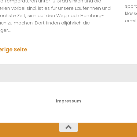
e Temperaturen unter 10 Grad sinken und die
sport
rien vorbei sind, ist es für unsere Läuferinnen und
klass
höchste Zeit, sich auf den Weg nach Hamburg-
ermit
ch zu machen. Dort finden alljährlich die
er...
erige Seite
Impressum