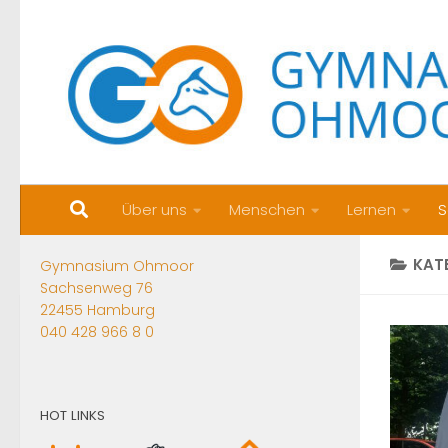
Zum Inhalt springen
Über uns
Menschen
Lernen
S
KAT
Gymnasium Ohmoor
Sachsenweg 76
22455 Hamburg
040 428 966 8 0
HOT LINKS