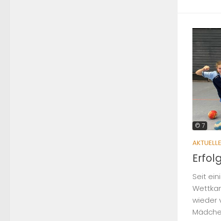
© 7
AKTUELL
Erfol
Seit ei
Wettkam
wieder 
Mädchen