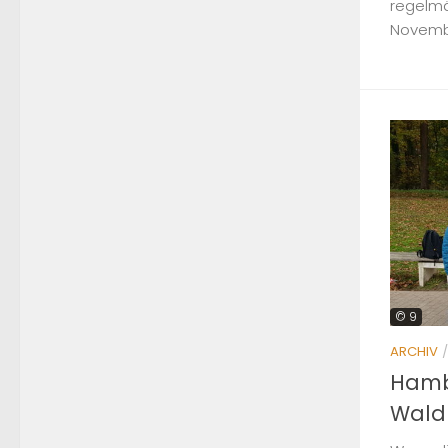
regelmä
Novembe
© 9
ARCHIV
Hamb
Wald