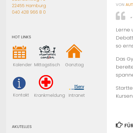
VON
AU
22455 Hamburg
040 428 966 8 0
Lerne 
HOT LINKS
Debatt
so ern
Das Gy
Mittagstisch
Kalender
Ganztag
bereit
spanne
Startt
Kontakt
Krankmeldung
Intranet
Kursen
FÜR
AKUTELLES