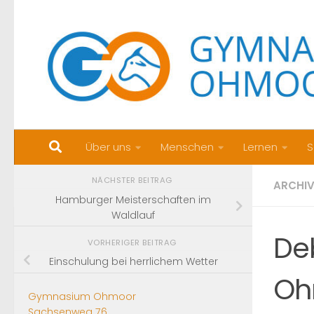
Zum Inhalt springen
Über uns
Menschen
Lernen
S
NÄCHSTER BEITRAG
ARCHI
Hamburger Meisterschaften im
Waldlauf
Deb
VORHERIGER BEITRAG
Einschulung bei herrlichem Wetter
Oh
Gymnasium Ohmoor
Sachsenweg 76