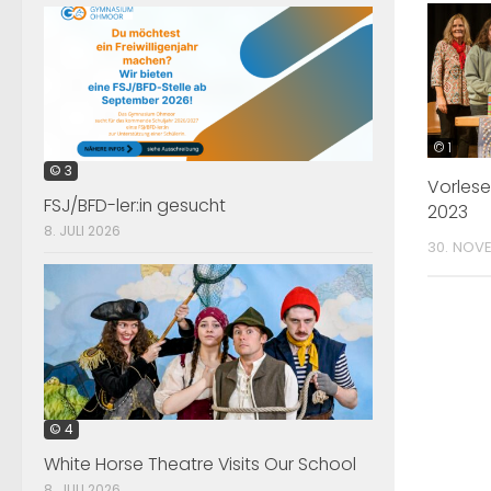
© 1
© 3
Vorles
FSJ/BFD-ler:in gesucht
2023
8. JULI 2026
30. NOV
© 4
White Horse Theatre Visits Our School
8. JULI 2026