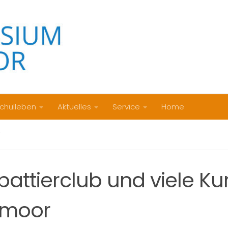
chulleben
Aktuelles
Service
Home
V
attierclub und viele Ku
moor