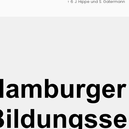
↑ 6
J. Hippe und S. Gatermann