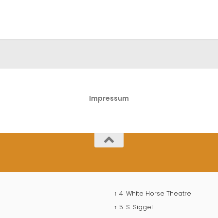
Impressum
↑ 4
White Horse Theatre
↑ 5
S. Siggel