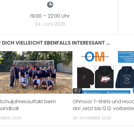
19:00
–
22:00
Uhr
24. Juni 2026
 DICH VIELLEICHT EBENFALLS INTERESSANT …
© 2
 Schuljahresauftakt beim
Ohmoor T-Shirts und Hood
andball
da! Jetzt bis 12.12. vorbeste
EMBER 2025
28. NOVEMBER 2025