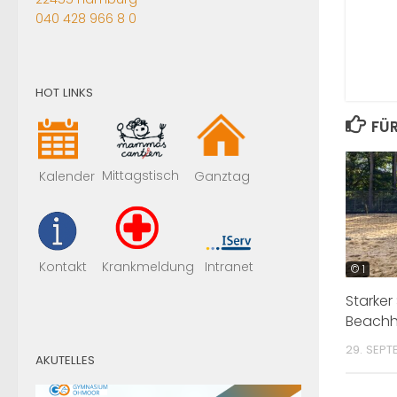
040 428 966 8 0
HOT LINKS
FÜR
Mittagstisch
Kalender
Ganztag
Kontakt
Krankmeldung
Intranet
© 1
Starker
Beachh
29. SEPT
AKUTELLES