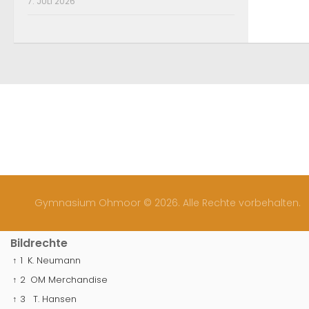
7. JULI 2026
Gymnasium Ohmoor © 2026. Alle Rechte vorbehalten.
Bildrechte
↑ 1
K. Neumann
↑ 2
OM Merchandise
↑ 3
T. Hansen