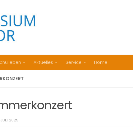
chulleben
Aktuelles
Service
Home
RKONZERT
mmerkonzert
. JULI 2025