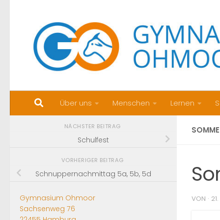
Zum Inhalt springen
Über uns
Menschen
Lernen
S
NÄCHSTER BEITRAG
SOMME
Schulfest
VORHERIGER BEITRAG
So
Schnuppernachmittag 5a, 5b, 5d
Gymnasium Ohmoor
VON
·
21
Sachsenweg 76
22455 Hamburg