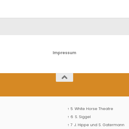
Impressum
↑ 5
White Horse Theatre
↑ 6
S. Siggel
↑ 7
J. Hippe und S. Gatermann