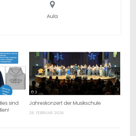
Aula
© 3
ies sind
Jahreskonzert der Musikschule
llen!
26. FEBRUAR 2026