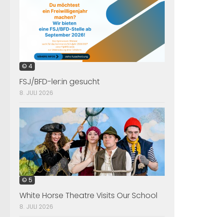
© 4
FSJ/BFD-ler:in gesucht
8. JULI 2026
© 5
White Horse Theatre Visits Our School
8. JULI 2026