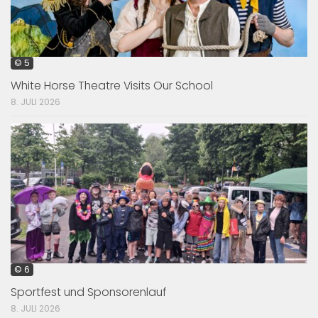
© 5
White Horse Theatre Visits Our School
8. JULI 2026
© 6
Sportfest und Sponsorenlauf
8. JULI 2026