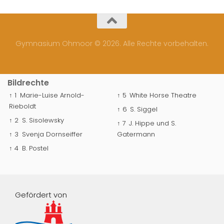
Gymnasium Ohmoor © 2026. Alle Rechte vorbehalten.
Bildrechte
↑ 1
Marie-Luise Arnold-
↑ 5
White Horse Theatre
Rieboldt
↑ 6
S. Siggel
↑ 2
S. Sisolewsky
↑ 7
J. Hippe und S.
↑ 3
Svenja Dornseiffer
Gatermann
↑ 4
B. Postel
Gefördert von