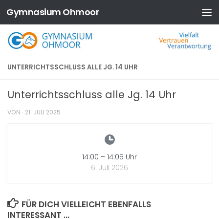
Gymnasium Ohmoor
Zum Inhalt springen
UNTERRICHTSSCHLUSS ALLE JG. 14 UHR
Unterrichtsschluss alle Jg. 14 Uhr
VON
·
21. JULI 2025
14:00
–
14:05
Uhr
6. Juli 2026
FÜR DICH VIELLEICHT EBENFALLS
INTERESSANT …